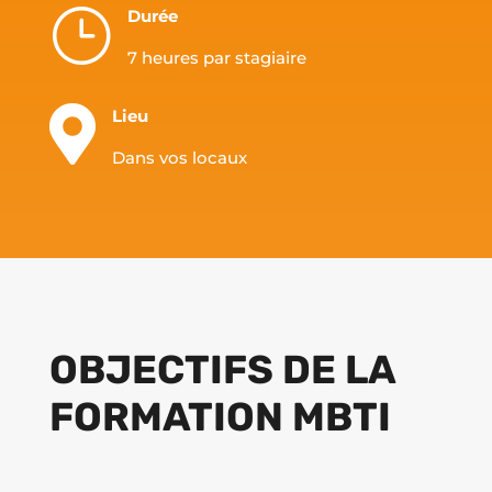
}
Durée
7 heures par stagiaire

Lieu
Dans vos locaux
OBJECTIFS DE LA
FORMATION MBTI