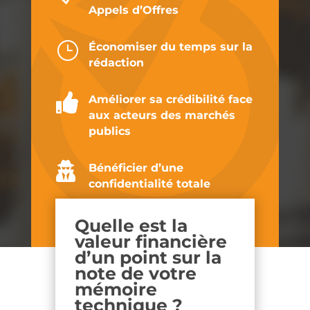
Appels d’Offres
}
Économiser du temps sur la
rédaction

Améliorer sa crédibilité face
aux acteurs des marchés
publics

Bénéficier d’une
confidentialité totale
Quelle est la
valeur financière
d’un point sur la
note de votre
mémoire
technique ?