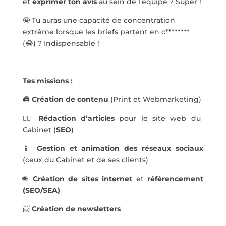
et
exprimer ton avis
au sein de l’équipe ? Super !
🤪 Tu auras une capacité de concentration
extrême lorsque les briefs partent en c********
(😂) ? Indispensable !
Tes missions :
🖨️
Création de contenu
(Print et Webmarketing)
✍🏼
Rédaction d’articles
pour le site web du
Cabinet (
SEO
)
📱
Gestion et animation des réseaux sociaux
(ceux du Cabinet et de ses clients)
🌐
Création de sites internet
et
référencement
(SEO/SEA)
📨
Création de newsletters