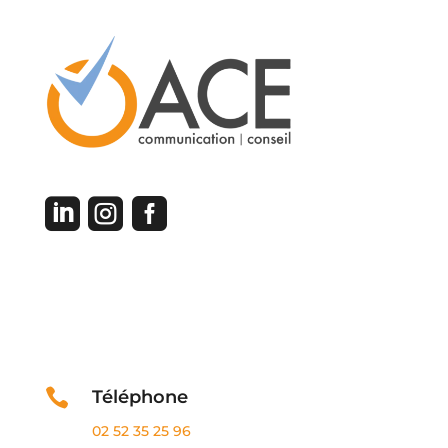



Contactez-nous

Téléphone
02 52 35 25 96